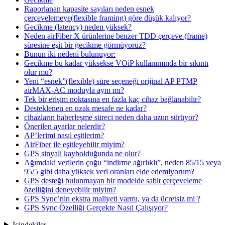
Raporlanan kapasite sayıları neden esnek
çerçevelemeye(flexible framing) göre düşük kalıyor?
Gecikme (latency) neden yüksek?
Neden airFiber X ürünlerine benzer TDD çerçeve (frame)
süresine eşit bir gecikme görmüyoruz?
Bunun iki nedeni bulunuyor:
Gecikme bu kadar yüksekse VOiP kullanımında bir sıkıntı
olur mu?
Yeni “esnek”(flexible) süre seçeneği orijinal AP PTMP
airMAX-AC moduyla aynı mı?
Tek bir erişim noktasına en fazla kaç cihaz bağlanabilir?
Desteklenen en uzak mesafe ne kadar?
cihazların haberleşme süreci neden daha uzun sürüyor?
Önerilen ayarlar nelerdir?
AP’lerimi nasıl eşitlerim?
AirFiber ile eşitleyebilir miyim?
GPS sinyali kaybolduğunda ne olur?
Ağımdaki verilerin çoğu “indirme ağırlıklı”, neden 85/15 veya
95/5 gibi daha yüksek veri oranları elde edemiyorum?
GPS desteği bulunmayan bir modelde sabit çerçeveleme
özelliğini deneyebilir miyim?
GPS Sync’nin ekstra maliyeti varmı, ya da ücretsiz mi ?
GPS Sync Özelliği Gerçekte Nasıl Çalışıyor?
İçindekiler