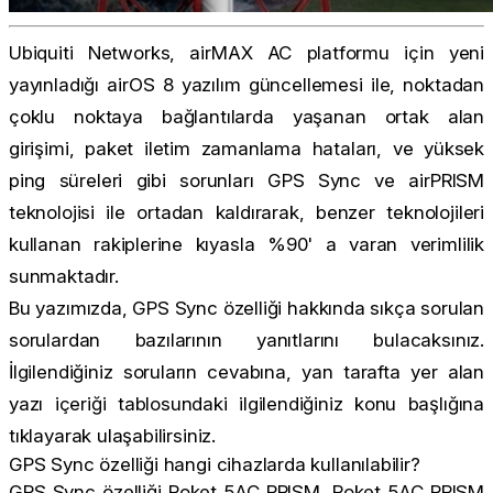
Ubiquiti Networks, airMAX AC platformu için yeni
yayınladığı airOS 8 yazılım güncellemesi ile, noktadan
çoklu noktaya bağlantılarda yaşanan ortak alan
girişimi, paket iletim zamanlama hataları, ve yüksek
ping süreleri gibi sorunları GPS Sync ve airPRISM
teknolojisi ile ortadan kaldırarak, benzer teknolojileri
kullanan rakiplerine kıyasla %90' a varan verimlilik
sunmaktadır.
Bu yazımızda, GPS Sync özelliği hakkında sıkça sorulan
sorulardan bazılarının yanıtlarını bulacaksınız.
İlgilendiğiniz soruların cevabına, yan tarafta yer alan
yazı içeriği tablosundaki ilgilendiğiniz konu başlığına
tıklayarak ulaşabilirsiniz.
GPS Sync özelliği hangi cihazlarda kullanılabilir?
GPS Sync özelliği Roket 5AC PRISM, Roket 5AC PRISM