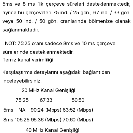
5ms ve 8 ms ‘lik çerçeve süreleri desteklenmektedir,
ayrıca bu çerçeveleri 75 ind. / 25 gön., 67 ind. / 33 gön.
veya 50 ind. / 50 gön. oranlarında bölmenize olanak
sağlanmaktadır.
!
NOT:
75:25 oranı sadece 8ms ve 10 ms çerçeve
sürelerinde desteklenmektedir.
Temiz kanal verimliliği
Karşılaştırma detaylarını aşağıdaki bağlantıdan
inceleyebilirsiniz.
20 MHz Kanal Genişliği
75:25
67:33
50:50
5ms
NA
90:24 (Mbps)
63:52 (Mbps)
8ms
105:25
95:36 (Mbps)
70:60 (Mbps)
40 MHz Kanal Genişliği