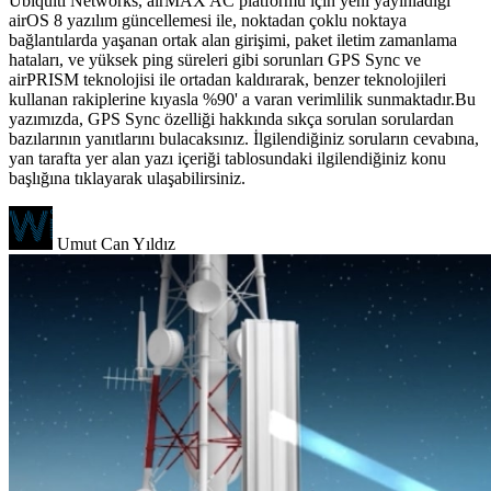
Ubiquiti Networks, airMAX AC platformu için yeni yayınladığı
airOS 8 yazılım güncellemesi ile, noktadan çoklu noktaya
bağlantılarda yaşanan ortak alan girişimi, paket iletim zamanlama
hataları, ve yüksek ping süreleri gibi sorunları GPS Sync ve
airPRISM teknolojisi ile ortadan kaldırarak, benzer teknolojileri
kullanan rakiplerine kıyasla %90' a varan verimlilik sunmaktadır.Bu
yazımızda, GPS Sync özelliği hakkında sıkça sorulan sorulardan
bazılarının yanıtlarını bulacaksınız. İlgilendiğiniz soruların cevabına,
yan tarafta yer alan yazı içeriği tablosundaki ilgilendiğiniz konu
başlığına tıklayarak ulaşabilirsiniz.
Umut Can Yıldız