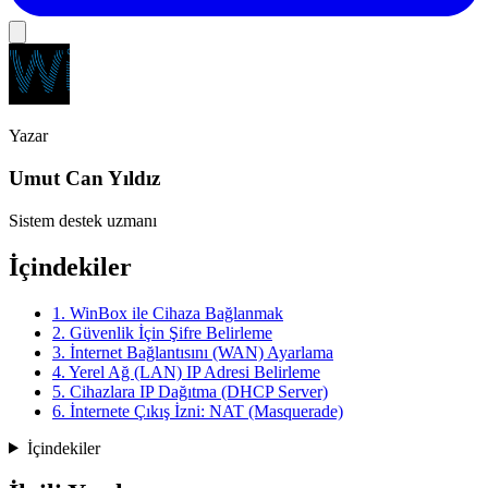
Yazar
Umut Can Yıldız
Sistem destek uzmanı
İçindekiler
1. WinBox ile Cihaza Bağlanmak
2. Güvenlik İçin Şifre Belirleme
3. İnternet Bağlantısını (WAN) Ayarlama
4. Yerel Ağ (LAN) IP Adresi Belirleme
5. Cihazlara IP Dağıtma (DHCP Server)
6. İnternete Çıkış İzni: NAT (Masquerade)
İçindekiler