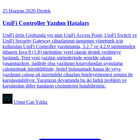
25 Haziran 2026
Destek
UniFi Controller Yazılım Hataları
UniFi ürün Grubunda yer alan UniFi Access Point, UniFi Switch ve
UniFi Security Gateway cihazlarının tamamını yönetmek için
kullanılan UniFi Controller yazılımında, 3.2.7 ve 4.2.0 sürümünden
itibaren Java 8 (1.8) sürümüne yerel olarak destek verilmeye
başlandı. Yeni yeni yazılım sürümlerinde genelde sıkıntı
yaşanmazken, nadirde olsa yazılımın kısayolundan uygulama
çalıştırılmak istenildiğinde, hedef bulunamadı hatası ile veya
yazılımın çalışıp ağ üzerindeki cihazları listeleyememesi sorunu ile
karşılaşılabiliyor. Yazımızın devamında bu iki farklı problem ve
karşılaşılan diğer hataların çözümlerini bulabilirsiniz.
Umut Can Yıldız