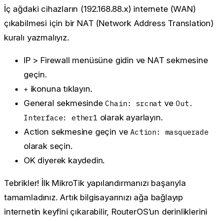
İç ağdaki cihazların (192.168.88.x) internete (WAN)
çıkabilmesi için bir NAT (Network Address Translation)
kuralı yazmalıyız.
IP > Firewall
menüsüne gidin ve
NAT
sekmesine
geçin.
ikonuna tıklayın.
+
General
sekmesinde
ve
Chain: srcnat
Out.
olarak ayarlayın.
Interface: ether1
Action
sekmesine geçin ve
Action: masquerade
olarak seçin.
OK
diyerek kaydedin.
Tebrikler! İlk MikroTik yapılandırmanızı başarıyla
tamamladınız. Artık bilgisayarınızı ağa bağlayıp
internetin keyfini çıkarabilir, RouterOS’un derinliklerini