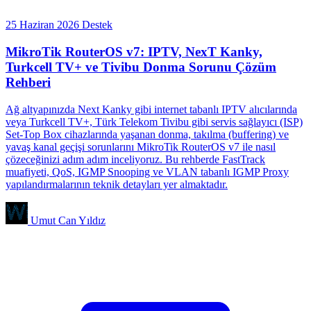
25 Haziran 2026
Destek
MikroTik RouterOS v7: IPTV, NexT Kanky,
Turkcell TV+ ve Tivibu Donma Sorunu Çözüm
Rehberi
Ağ altyapınızda Next Kanky gibi internet tabanlı IPTV alıcılarında
veya Turkcell TV+, Türk Telekom Tivibu gibi servis sağlayıcı (ISP)
Set-Top Box cihazlarında yaşanan donma, takılma (buffering) ve
yavaş kanal geçişi sorunlarını MikroTik RouterOS v7 ile nasıl
çözeceğinizi adım adım inceliyoruz. Bu rehberde FastTrack
muafiyeti, QoS, IGMP Snooping ve VLAN tabanlı IGMP Proxy
yapılandırmalarının teknik detayları yer almaktadır.
Umut Can Yıldız