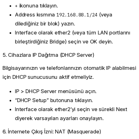
ikonuna tıklayın.
+
Address kısmına
(veya
192.168.88.1/24
dilediğiniz bir blok) yazın.
Interface olarak
ether2
(veya tüm LAN portlarını
birleştirdiğiniz Bridge) seçin ve
OK
deyin.
5. Cihazlara IP Dağıtma (DHCP Server)
Bilgisayarınızın ve telefonlarınızın otomatik IP alabilmesi
için DHCP sunucusunu aktif etmeliyiz.
IP > DHCP Server
menüsünü açın.
“DHCP Setup”
butonuna tıklayın.
Interface olarak
ether2
’yi seçin ve sürekli
Next
diyerek varsayılan ayarları onaylayın.
6. İnternete Çıkış İzni: NAT (Masquerade)